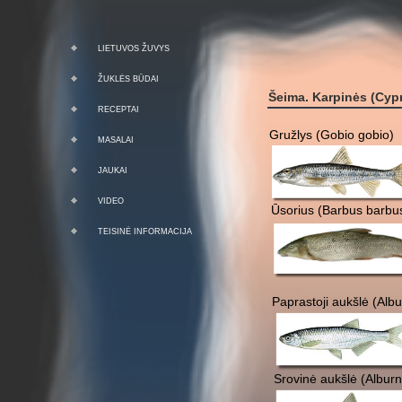
LIETUVOS ŽUVYS
ŽUKLĖS BŪDAI
Šeima. Karpinės (Cypr
RECEPTAI
Gružlys (Gobio gobio)
MASALAI
JAUKAI
VIDEO
Ūsorius (Barbus barbu
TEISINĖ INFORMACIJA
Paprastoji aukšlė (Alb
Srovinė aukšlė (Alburn